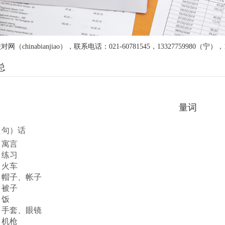
nabianjiao），联系电话：021-60781545，13327759980（宁），
总
量词
（句）话
）寓言
）练习
）火车
）帽子、帐子
）被子
）饭
）手套、眼镜
）机枪