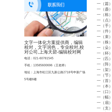
一（篇
一（盏
一（栋
一（点
一（手
一（件
一（束
文字一体化方案提供商，编辑
一（株
校对，文字润色，专业校对,校
一（朵
对公司,上海天碧-编辑校对网
一（杯
电话：021-60781545
一（匹
一（阵
手机：13585600696（王老师）
一（架
地址：
上海市松江区九新公路2718号申新广场
一（节
5号楼6楼
一（首
一（本
一（口
一（幅
一（扇
一（支