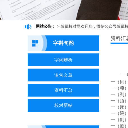
网站公告：
>
编辑校对网欢迎您，微信公众号编辑校对网（chi
资料汇
字斟句酌
字词辨析
一
语句文章
一（则
一（项
资料汇总
一（列
一（顶
校对新帖
一（床
一（碗
一（副
一（挺