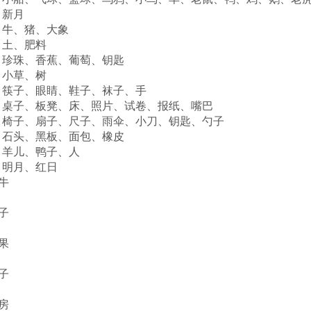
）新月
）牛、猪、大象
）土、肥料
）珍珠、香蕉、葡萄、钥匙
）小草、树
）筷子、眼睛、鞋子、袜子、手
）桌子、板凳、床、照片、试卷、报纸、嘴巴
）椅子、扇子、尺子、雨伞、小刀、钥匙、勺子
）石头、黑板、面包、橡皮
）羊儿、鸭子、人
）明月、红日
黄牛
鸭子
苹果
杏子
楼房