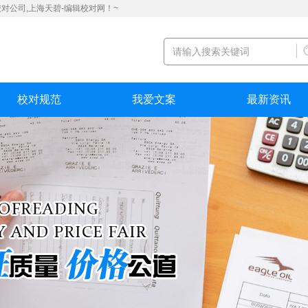
对公司,上海天碧-编辑校对网！~
校对规范
我爱文案
最新资讯