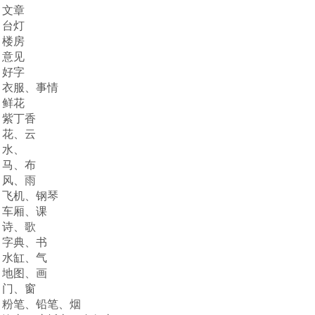
）文章
）台灯
）楼房
）意见
）好字
）衣服、事情
）鲜花
）紫丁香
）花、云
）水、
）马、布
）风、雨
）飞机、钢琴
）车厢、课
）诗、歌
）字典、书
）水缸、气
）地图、画
）门、窗
）粉笔、铅笔、烟