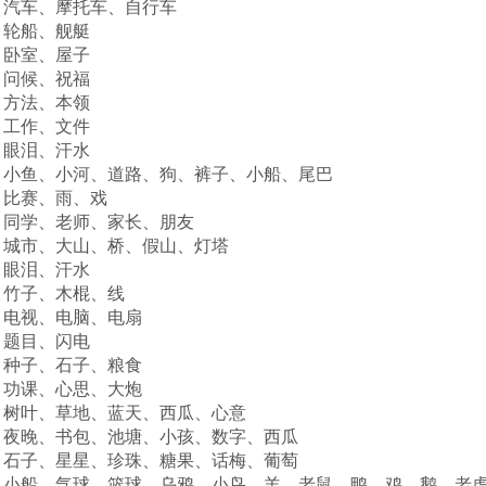
）汽车、摩托车、自行车
）轮船、舰艇
）卧室、屋子
）问候、祝福
）方法、本领
）工作、文件
）眼泪、汗水
）小鱼、小河、道路、狗、裤子、小船、尾巴
）比赛、雨、戏
）同学、老师、家长、朋友
）城市、大山、桥、假山、灯塔
）眼泪、汗水
）竹子、木棍、线
）电视、电脑、电扇
）题目、闪电
）种子、石子、粮食
）功课、心思、大炮
）树叶、草地、蓝天、西瓜、心意
）夜晚、书包、池塘、小孩、数字、西瓜
）石子、星星、珍珠、糖果、话梅、葡萄
）小船、气球、篮球、乌鸦、小鸟、羊、老鼠、鸭、鸡、鹅、老