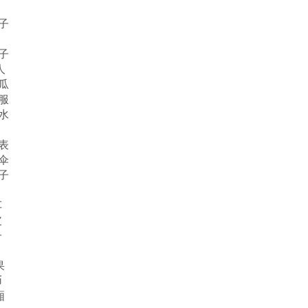
扇子
鞋子
人
西瓜
衣服
墨水
手表
雨伞
桌子
车
皮
子
果
币
厢