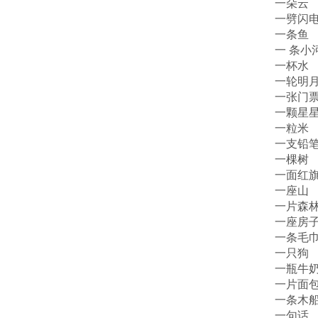
一朵云
一劈闪
一条鱼
一 条小
一杯水
一轮明
一张门
一颗星
一粒米
一支铅
一棵树
一面红
一座山
一片森
一座房
一条毛
一只狗
一瓶牛
一片面
一条木
一句话