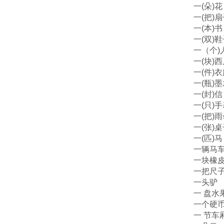
一(朵)花
一(把)
一(本)书
一(双)
一（个)
一(块)
一(件)
一(瓶)
一(封)信
一(只)
一(把)
一(张)
一(匹)马
一辆马
一块橡
一把尺
一头驴
一 盘水
一个硬
一 节车